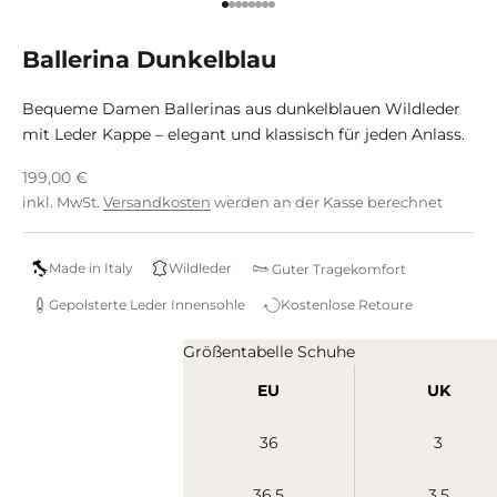
Gehe zu Element 1
Gehe zu Element 2
Gehe zu Element 3
Gehe zu Element 4
Gehe zu Element 5
Gehe zu Element 6
Gehe zu Element 7
Gehe zu Element 8
Ballerina Dunkelblau
Bequeme Damen Ballerinas aus dunkelblauen Wildleder
mit Leder Kappe – elegant und klassisch für jeden Anlass.
Angebot
199,00 €
inkl. MwSt.
Versandkosten
werden an der Kasse berechnet
Made in Italy
Wildleder
Guter Tragekomfort
Gepolsterte Leder Innensohle
Kostenlose Retoure
Größentabelle Schuhe
EU
UK
36
3
36,5
3,5