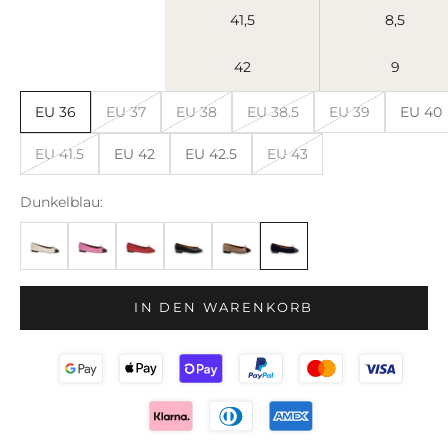
41,5
8,5
42
9
EU 36
EU 37
EU 38
EU 38.5
EU 39
EU 40
EU 41.5
EU 42
EU 42.5
EU 43
Dunkelblau:
IN DEN WARENKORB