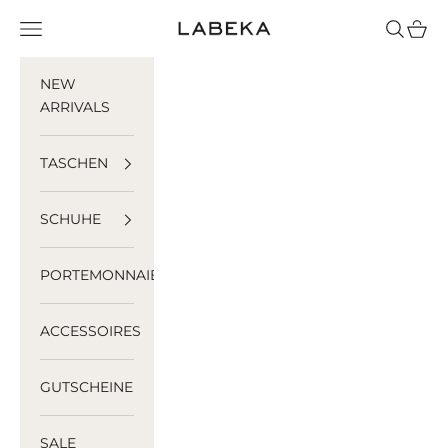
Zum Inhalt springen
LABEKA
Menü
Suchen
Ware
NEW
ARRIVALS
TASCHEN
SCHUHE
PORTEMONNAIES
ACCESSOIRES
GUTSCHEINE
SALE