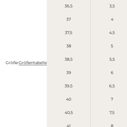
36,5
3,5
37
4
37,5
4,5
38
5
38,5
5,5
Größe:
Größentabelle
39
6
39,5
6,5
40
7
40,5
7,5
41
8