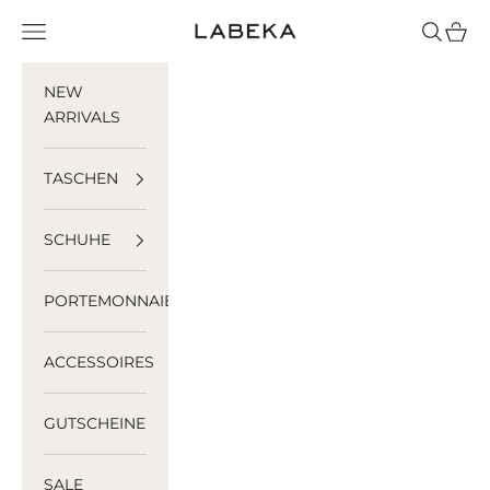
Zum Inhalt springen
LABEKA
Menü
Suchen
Ware
NEW
ARRIVALS
TASCHEN
SCHUHE
PORTEMONNAIES
ACCESSOIRES
GUTSCHEINE
SALE