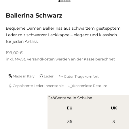
Gehe zu Element 1
Gehe zu Element 2
Gehe zu Element 3
Gehe zu Element 4
Gehe zu Element 5
Gehe zu Element 6
Gehe zu Element 7
Ballerina Schwarz
Bequeme Damen Ballerinas aus schwarzem gestepptem
Leder mit schwarzer Lackkappe – elegant und klassisch
für jeden Anlass.
Angebot
199,00 €
inkl. MwSt.
Versandkosten
werden an der Kasse berechnet
Made in Italy
Leder
Guter Tragekomfort
Gepolsterte Leder Innensohle
Kostenlose Retoure
Größentabelle Schuhe
EU
UK
36
3