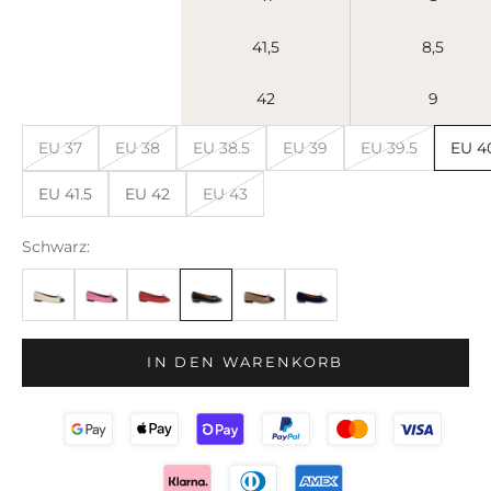
41,5
8,5
42
9
EU 37
EU 38
EU 38.5
EU 39
EU 39.5
EU 4
EU 41.5
EU 42
EU 43
Schwarz:
IN DEN WARENKORB