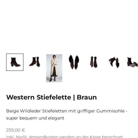
Western Stiefelette | Braun
Beige Wildleder Stiefeletten mit griffiger Gummisohle -
super bequem und elegant
Angebot
259,00 €
inkl. MwSt.
Versandkosten
werden an der Kasse berechnet