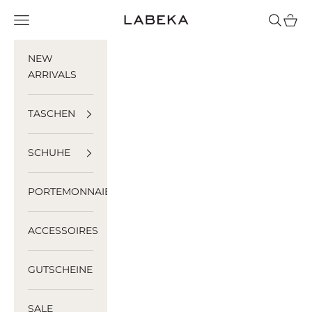
Zum Inhalt springen
LABEKA
Menü
Suchen
Ware
NEW
ARRIVALS
TASCHEN
SCHUHE
PORTEMONNAIES
ACCESSOIRES
GUTSCHEINE
SALE