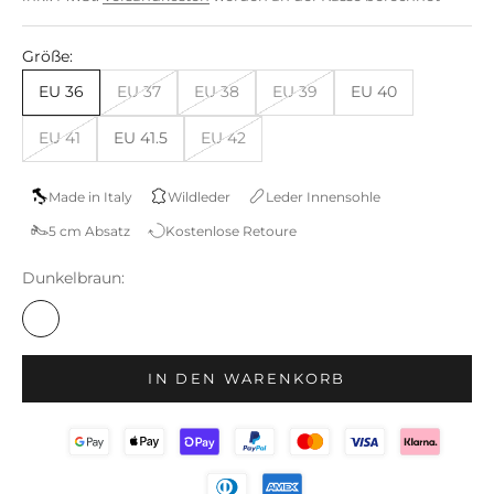
Größe:
EU 36
EU 37
EU 38
EU 39
EU 40
EU 41
EU 41.5
EU 42
Made in Italy
Wildleder
Leder Innensohle
5 cm Absatz
Kostenlose Retoure
Dunkelbraun:
IN DEN WARENKORB