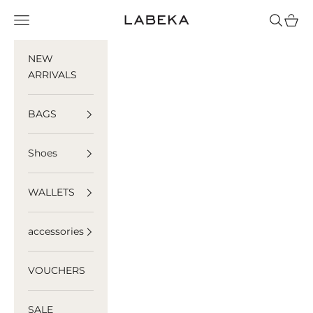
Skip to content
LABEKA
Navigation menu
Search
Cart
NEW
ARRIVALS
BAGS
Shoes
WALLETS
accessories
VOUCHERS
SALE