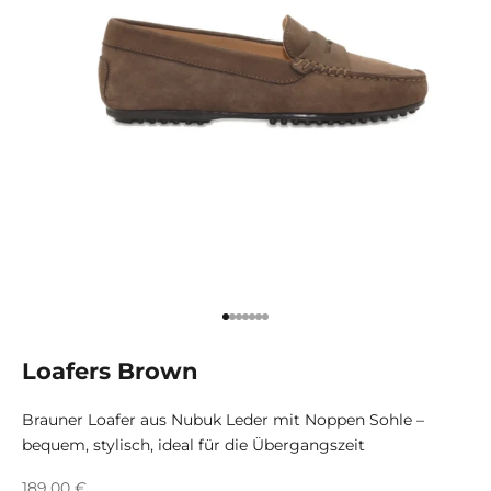
Go to item 1
Go to item 2
Go to item 3
Go to item 4
Go to item 5
Go to item 6
Go to item 7
Loafers Brown
Brauner Loafer aus Nubuk Leder mit Noppen Sohle –
bequem, stylisch, ideal für die Übergangszeit
Sale price
189,00 €