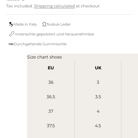
Tax included.
Shipping calculated
at checkout
Made in Italy
Nubuk Leder
Innensohle gepolstert und herausnehmbar
Durchgehende Gummisohle
Size chart shoes
EU
UK
36
3
36.5
3.5
37
4
37.5
4.5