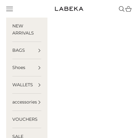
Skip to content
LABEKA
Navigation menu
Search
Cart
NEW
ARRIVALS
BAGS
Shoes
WALLETS
accessories
VOUCHERS
SALE