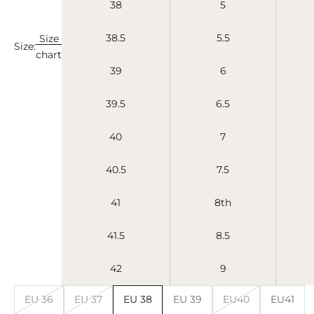
38
5
38.5
5.5
Size
Size:
chart
39
6
39.5
6.5
40
7
40.5
7.5
41
8th
41.5
8.5
42
9
EU 36
EU 37
EU 38
EU 39
EU40
EU41